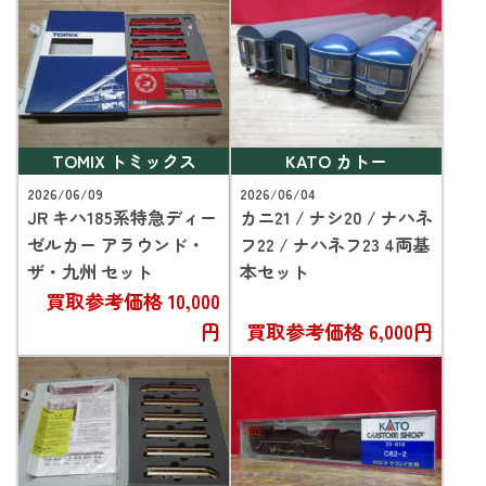
TOMIX トミックス
KATO カトー
2026/06/09
2026/06/04
JR キハ185系特急ディー
カニ21 / ナシ20 / ナハネ
ゼルカー アラウンド・
フ22 / ナハネフ23 4両基
ザ・九州 セット
本セット
買取参考価格
10,000
円
買取参考価格
6,000円