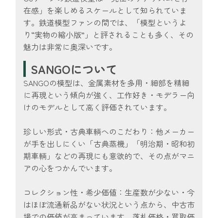
在感」を楽しめるスケールとして知られていま
す。鉄道模型ファンの間では、「模型というよ
り“実物の縮小版”」と評されることも多く、その
魅力は非常に奥深いです。
SANGOについて
SANGOの模型は、金属素材を多用・細部を精細
に再現という傾向が強く、工作好き・モデラー向
けのモデルとして高く評価されています。
珍しい形式・古典車輌へのこだわり：他メーカー
が手を出しにくい「古典蒸機」「明治期・昭和初
期車輌」などの再現にも意欲的で、その点がマニ
アの心をつかんでいます。
コレクション性・希少価値：生産数が少ない・今
はほぼ流通新品がない状況という点から、中古市
場での価値が高まっています。落札価格・買取価