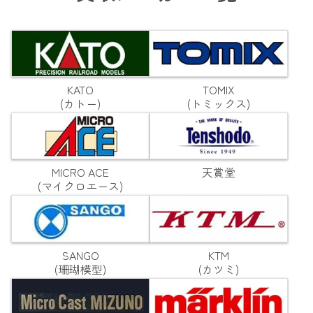
KATO
TOMIX
(カトー)
(トミックス)
MICRO ACE
天賞堂
(マイクロエース)
SANGO
KTM
(珊瑚模型)
(カツミ)