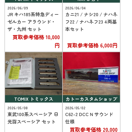
2026/06/09
2026/06/04
JR キハ185系特急ディー
カニ21 / ナシ20 / ナハネ
ゼルカー アラウンド・
フ22 / ナハネフ23 4両基
ザ・九州 セット
本セット
買取参考価格
10,000
円
買取参考価格
6,000円
TOMIX トミックス
カトーカスタムショップ
2026/05/08
2026/05/02
東武100系スペーシア 日
C62-2 DCC N サウンド
光詣スペーシア セット
仕様
買取参考価格
20,000