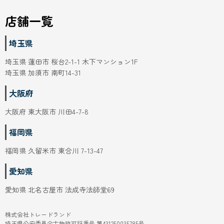
埼玉県
埼玉県 蓮田市 桜台2-1-1 木下マンション1F
埼玉県 加須市 南町14-31
大阪府
大阪府 東大阪市 川田4-7-8
福岡県
福岡県 久留米市 東合川 7-13-47
愛知県
愛知県 北名古屋市 法成寺法師堂69
株式会社トレードランド
埼玉県公安委員会古物許可証番号 第431250035785号
used@tradeland.co.jp