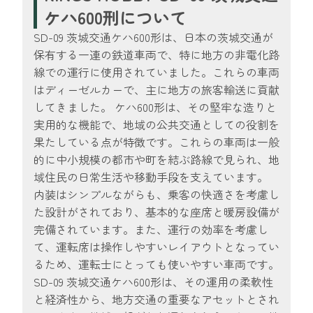
ケハ600刑について
SD-09 茨城交通ケハ600形は、日本の茨城交通が
保有する一連の鉄道車両で、特に地方の非電化路
線での運行に使用されていました。これらの車両
はディーゼルカーで、主に地方の旅客輸送に貢献
してきました。 ケハ600形は、その堅牢な造りと
実用的な機能で、地域の公共交通としての役割を
果たしている点が特徴です。これらの車両は一般
的に中小規模の都市や町を結ぶ路線で見られ、地
域住民の日常生活や移動手段を支えています。
内装はシンプルながらも、乗客の快適さを考慮し
た設計がされており、基本的な座席と暖房設備が
完備されています。また、運行の効率を考慮し
て、運転席は操作しやすいレイアウトとなってい
るため、運転士にとっても使いやすい車両です。
SD-09 茨城交通ケハ600形は、その運用の柔軟性
と経済性から、地方交通の重要なアセットとされ