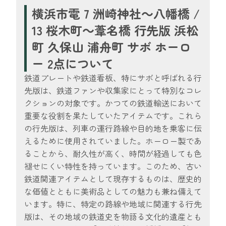
横浜市電 7 洲崎神社～八幡橋 /
13 桜木町～葦名橋 行先版 浜松
町 久保山 浦舟町 サボ ホーロ
ー 2点について
鉄道プレートや鉄道看板、特にサボと呼ばれる行
先版は、鉄道ファンや収集家にとって特別なコレ
クションの対象です。かつての鉄道輸送において
重要な役割を果たしていたアイテムです。これら
の行先版は、列車の運行路線や目的地を乗客に伝
えるために使用されていました。ホーロー製であ
ることから、耐久性が高く、時間が経過しても色
褪せにくい特性を持っています。このため、古い
鉄道関連アイテムとして現存するものは、歴史的
な価値とともに美術品としての魅力も兼ね備えて
います。特に、特定の路線や地域に関連する行先
版は、その地域の鉄道史を物語る文化的遺産とも