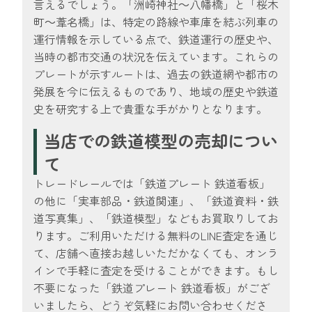
言えるでしょう。「洲崎神社～八幡橋」と「桜木
町～葦名橋」は、特定の路線や車庫を結ぶ列車の
運行情報を示している点で、鉄道運行の歴史や、
当時の都市交通の状況を伝えています。これらの
プレートが示すルートは、過去の鉄道網や都市の
発展を今に伝えるものであり、地域の歴史や鉄道
史を研究する上で貴重な手がかりとなります。
当店での鉄道模型の売却につい
て
トレードレールでは「鉄道プレート 鉄道看板」
の他に「実車部品・鉄道関連」、「鉄道資料・鉄
道写真集」、「鉄道模型」などもお買取りしてお
ります。ご利用いただける無料のLINE査定を通じ
て、店舗へ直接お越しいただかなくても、オンラ
インで手軽に査定を受けることができます。もし
不要になった「鉄道プレート 鉄道看板」がござ
いましたら、どうぞ気軽にお問い合わせくださ