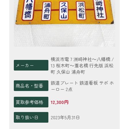
横浜市電 7 洲崎神社～八幡橋 /
メーカー
13 桜木町～葦名橋 行先版 浜松
町 久保山 浦舟町
鉄道プレート 鉄道看板 サボ ホ
商品名・型番
ーロー 2点
買取参考価格
12,300円
取り扱い日
2023年5月31日