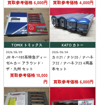
買取参考価格
6,000円
買取参考価格
4,000円
TOMIX トミックス
KATO カトー
2026/06/09
2026/06/04
JR キハ185系特急ディー
カニ21 / ナシ20 / ナハネ
ゼルカー アラウンド・
フ22 / ナハネフ23 4両基
ザ・九州 セット
本セット
買取参考価格
10,000
円
買取参考価格
6,000円