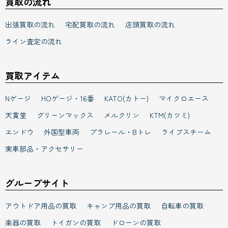
出張買取の流れ
宅配買取の流れ
店頭買取の流れ
ライン査定の流れ
買取アイテム
Nゲージ
HOゲージ・16番
KATO(カトー)
マイクロエース
天賞堂
グリーンマックス
メルクリン
KTM(カツミ)
エンドウ
外国型車両
プラレール・Bトレ
ライブスチーム
実車部品・アクセサリー
グループサイト
アウトドア用品の買取
キャンプ用品の買取
自転車の買取
楽器の買取
トイガンの買取
ドローンの買取
FA機器の買取
工具の買取
機械の買取
溶接機の買取