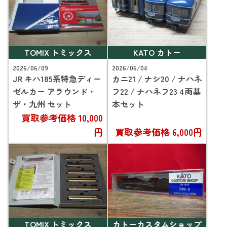
TOMIX トミックス
KATO カトー
2026/06/09
2026/06/04
JR キハ185系特急ディー
カニ21 / ナシ20 / ナハネ
ゼルカー アラウンド・
フ22 / ナハネフ23 4両基
ザ・九州 セット
本セット
買取参考価格
10,000
円
買取参考価格
6,000円
TOMIX トミックス
カトーカスタムショップ