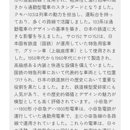
さから通勤型電車のスタンダードとなりました。
クモハ103は列車の動力を担当し、運転台を持っ
ており、多くの路線で活躍しました。103系は通
勤電車のデザインの基準を築き、日本の鉄道に大
きな影響を与えました。 サロ152 サロ152は、日
本国有鉄道（国鉄）が運用していた特急用客車
で、グリーン車（上級座席車）として使用されま
した。1950年代から1960年代にかけて製造され、
高級感ある内装と快適な設備を備えていました。
国鉄の特急列車において代表的な車両として位置
づけられ、日本の鉄道旅行の歴史において重要な
役割を果たしました。また、鉄道模型愛好家にも
人気があり、その歴史的価値とデザインの魅力が
模型としても高く評価されています。 小田急デ
ハ1800形 小田急デハ1800形電車は、小田急電鉄が
運行していた通勤用電車で、主に小田急線の各路
線で運用されていました。これらの電車は、日々