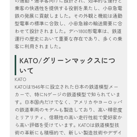
の通勤・通学客向けに設計され、効率的な運行と
乗客の快適性を提供する役割を果たし、小田急電
鉄の発展に貢献しました。その外観と機能は通勤
型電車の標準に合致し、小田急線の輸送需要に合
わせて設計されました。デハ1800形電車は、鉄道
運行の歴史において重要な存在であり、多くの乗
客に利用されました。
KATO/グリーンマックスにつ
いて
KATO
KATOは1946年に設立された日本の鉄道模型メー
カーで、特にNゲージの鉄道模型で知られていま
す。日本国内だけでなく、アメリカやヨーロッパ
の鉄道車両のモデルも製造しており、高い精密度
とリアリティ、信頼性の高い走行性能で愛好家か
ら高い評価を受けています。KATOは鉄道模型技
術の革新にも積極的で、新しい製造技術やデザイ