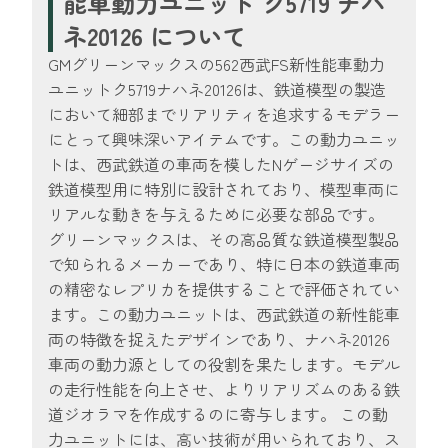
能車動力ユニット ク5719 ナハ
ネ20126 について
GMグリーンマックスの562西武FS新性能車動力
ユニットク5719ナハネ20126は、鉄道模型の製造
において細部までリアリティを追求するモデラー
にとって興味深いアイテムです。この動力ユニッ
トは、西武鉄道の車両を模したNゲージサイズの
鉄道模型用に特別に設計されており、模型車両に
リアルな動きを与えるために必要な部品です。
グリーンマックスは、その高品質な鉄道模型製品
で知られるメーカーであり、特に日本の鉄道車両
の精密なレプリカを提供することで評価されてい
ます。この動力ユニットは、西武鉄道の新性能車
両の特徴を捉えたデザインであり、ナハネ20126
車両の動力源としての役割を果たします。モデル
の走行性能を向上させ、よりリアリズムのある鉄
道ジオラマを作成するのに寄与します。 この動
力ユニットには、高い技術が用いられており、ス