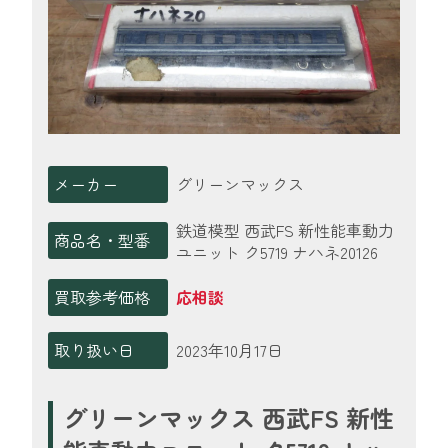
メーカー
グリーンマックス
鉄道模型 西武FS 新性能車動力
商品名・型番
ユニット ク5719 ナハネ20126
買取参考価格
応相談
取り扱い日
2023年10月17日
グリーンマックス 西武FS 新性