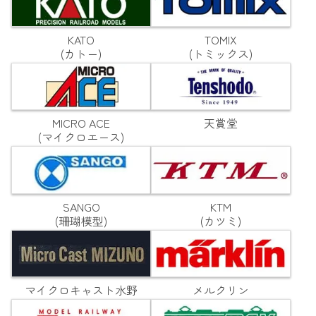
KATO
TOMIX
(カトー)
(トミックス)
MICRO ACE
天賞堂
(マイクロエース)
SANGO
KTM
(珊瑚模型)
(カツミ)
マイクロキャスト水野
メルクリン