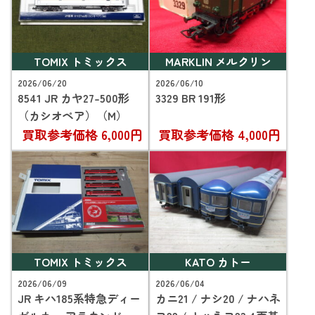
TOMIX トミックス
MARKLIN メルクリン
2026/06/20
2026/06/10
8541 JR カヤ27-500形
3329 BR 191形
（カシオペア）（M）
買取参考価格
6,000円
買取参考価格
4,000円
TOMIX トミックス
KATO カトー
2026/06/09
2026/06/04
JR キハ185系特急ディー
カニ21 / ナシ20 / ナハネ