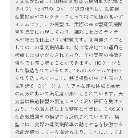
天賞堂が製造した国鉄9600型蒸気機関車の北海道
タイプ、No.477のHOゲージ鉄道模型は、鉄道模
型愛好家やコレクターにとって特に価値の高いア
イテムです。この模型は、実際の9600型蒸気機関
車を忠実に再現しており、細部にわたるディテー
ルや精密な仕上がりが特徴です。北海道タイプと
してのこの蒸気機関車は、特に寒冷地での運用を
考慮した設計がなされており、その実車の特徴を
模型でも感じ取ることができます。 HOゲージと
して製造されているため、1:87のスケールで細か
く作り込まれています。鉄道模型の中でも高い人
気を誇るHOゲージは、リアルな運転体験と展示
の両方において満足度が高いとされています。天
賞堂は鉄道模型の製造において高い評価を受けて
おり、その職人技による精密な作業は、この9600
型蒸気機関車の模型にも反映されています。 模
型には、実際の蒸気機関車の動きや音を模倣する
機能が備わっている場合もあり、これによってよ