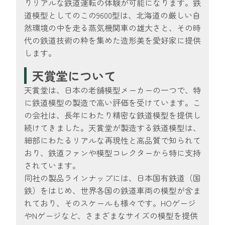
りリアルな鉄道運転の体験が可能になります。鉄
道模型としてのこの9600型は、北海道の厳しい自
然環境の中を走る蒸気機関車の雄大さと、その時
代の鉄道技術の粋を集めた造形美を愛好家に提供
します。
天賞堂について
天賞堂は、日本の老舗模型メーカーの一つで、特
に鉄道模型の製造で高い評価を受けています。こ
の会社は、長年にわたり精密な鉄道模型を提供し
続けてきました。天賞堂が製造する鉄道模型は、
細部にわたるリアルな再現性と高品質で知られて
おり、鉄道ファンや模型コレクターから特に支持
されています。
同社の製品ラインナップには、日本国有鉄道（国
鉄）をはじめ、世界各国の鉄道車両の模型が含ま
れており、そのスケールも様々です。HOゲージ
やNゲージなど、さまざまなサイズの模型を提供