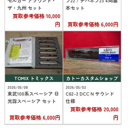
ゼルカー アラウンド・
フ22 / ナハネフ23 4両基
ザ・九州 セット
本セット
買取参考価格
10,000
円
買取参考価格
6,000円
TOMIX トミックス
カトーカスタムショップ
2026/05/08
2026/05/02
東武100系スペーシア 日
C62-2 DCC N サウンド
光詣スペーシア セット
仕様
買取参考価格
20,000
買取参考価格
6,000円
円