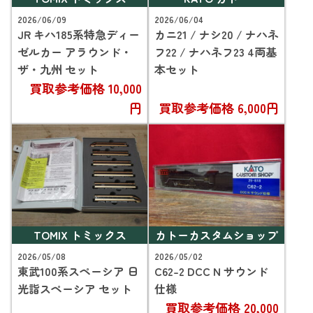
2026/06/09
2026/06/04
JR キハ185系特急ディー
カニ21 / ナシ20 / ナハネ
ゼルカー アラウンド・
フ22 / ナハネフ23 4両基
ザ・九州 セット
本セット
買取参考価格
10,000
円
買取参考価格
6,000円
TOMIX トミックス
カトーカスタムショップ
2026/05/08
2026/05/02
東武100系スペーシア 日
C62-2 DCC N サウンド
光詣スペーシア セット
仕様
買取参考価格
20,000