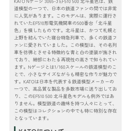
KATO Nゲージ 3065-3 EF510 500 北斗星色は、鉄
道模型の一つで、日本の鉄道ファンの間では非常
に人気があります。このモデルは、実際に運行さ
れていたEF510形電気機関車の500番台「北斗星
色」を模したものです。北斗星は、かつて札幌と
上野を結んでいた寝台特急列車で、多くの鉄道フ
ァンに愛されていました。この模型は、その名列
車を彷彿とさせる特徴的な青と白の塗装が施され
ており、細部にわたる再現性の高さで知られてい
ます。Nゲージとは1/160スケールの鉄道模型のこ
とで、小さなサイズながらも精密な作りが魅力で
す。KATOは日本を代表する鉄道模型メーカーの
一つで、高品質な製品を多数市場に送り出してお
り、このEF510 500 北斗星色モデルも例外ではあ
りません。模型鉄道の趣味を持つ人々にとって、
この模型はコレクションの中でも特に特別な存在
となっています。