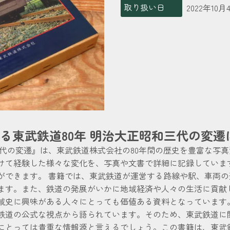
取り扱い日
2022年10月
る東武鉄道80年 明治大正昭和三代の変遷
三代の変遷』は、東武鉄道株式会社の80年間の歴史を豊富な写
けて経験した様々な変化を、写真や文書で詳細に記録していま
ができます。 書籍では、東武鉄道が運営する路線や駅、車両
ます。また、鉄道の発展がいかに地域経済や人々の生活に貢献
域史に興味がある人々にとっても価値ある資料となっています
鉄道の公式な視点から語られています。そのため、東武鉄道に
にとっては貴重な情報源と言えるでしょう。この書籍は、東武