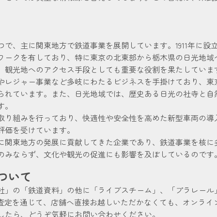
で、主に関東地方で鉄道事業を展開しています。1911年に設
ワークを有しており、特に東京の北東部から栃木県の日光地域
、観光地へのアクセス手段としても重要な役割を果たしていま
やレジャー事業など多岐にわたるビジネスを手掛けており、東
られています。また、日光地域では、歴史ある日光の社寺と自
す。
取り組みを行っており、快適性や安全性を高めた新型車両の導
評価を受けています。
に関東地方の発展に貢献してきた企業であり、鉄道事業を核に
のみならず、文化や観光の促進にも影響を及ぼしているのです
ついて
社」の「鉄道資料」の他に「ライブスチーム」、「プラレール
NE査定を通じて、店舗へ直接お越しいただかなくても、オンラ
したら、どうぞ気軽にお問い合わせください。