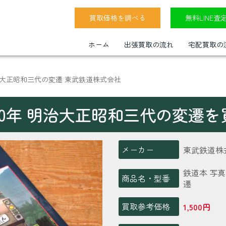
買取価格を調べる
無料LINE査
ホーム
出張買取の流れ
宅配買取の
治大正昭和三代の変遷 東武鉄道株式会社
0年 明治大正昭和三代の変遷
メーカー
東武鉄道株
鉄道本 写
商品名・型番
遷
買取参考価格
1,500円