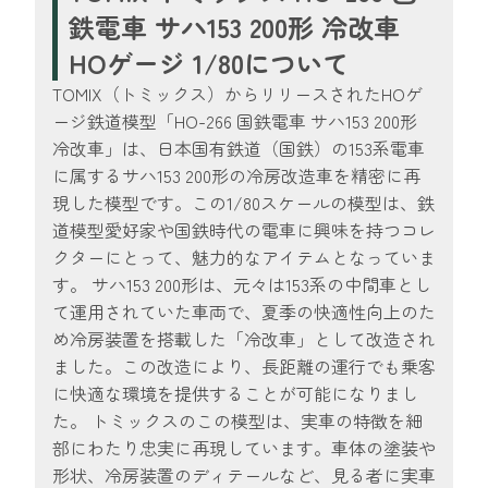
鉄電車 サハ153 200形 冷改車
HOゲージ 1/80について
TOMIX（トミックス）からリリースされたHOゲ
ージ鉄道模型「HO-266 国鉄電車 サハ153 200形
冷改車」は、日本国有鉄道（国鉄）の153系電車
に属するサハ153 200形の冷房改造車を精密に再
現した模型です。この1/80スケールの模型は、鉄
道模型愛好家や国鉄時代の電車に興味を持つコレ
クターにとって、魅力的なアイテムとなっていま
す。 サハ153 200形は、元々は153系の中間車とし
て運用されていた車両で、夏季の快適性向上のた
め冷房装置を搭載した「冷改車」として改造され
ました。この改造により、長距離の運行でも乗客
に快適な環境を提供することが可能になりまし
た。 トミックスのこの模型は、実車の特徴を細
部にわたり忠実に再現しています。車体の塗装や
形状、冷房装置のディテールなど、見る者に実車