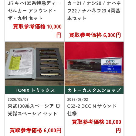
JR キハ185系特急ディー
カニ21 / ナシ20 / ナハネ
ゼルカー アラウンド・
フ22 / ナハネフ23 4両基
ザ・九州 セット
本セット
買取参考価格
10,000
円
買取参考価格
6,000円
TOMIX トミックス
カトーカスタムショップ
2026/05/08
2026/05/02
東武100系スペーシア 日
C62-2 DCC N サウンド
光詣スペーシア セット
仕様
買取参考価格
20,000
買取参考価格
6,000円
円