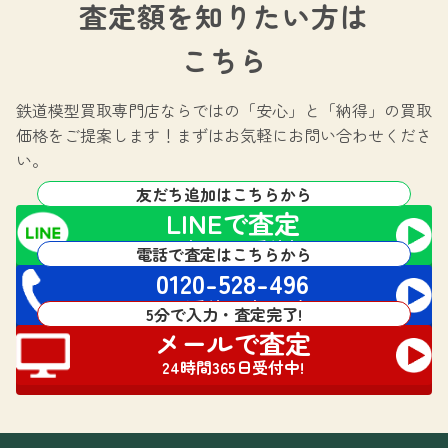
査定額を知りたい方は
こちら
鉄道模型買取専門店ならではの
「安心」と「納得」の買取
価格をご提案します！
まずはお気軽にお問い合わせくださ
い。
友だち追加はこちらから
LINEで査定
24時間365日受付中!
電話で査定はこちらから
0120-528-496
電話受付 24時間対応
5分で入力・査定完了!
メールで査定
24時間365日受付中!