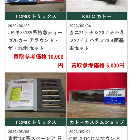
TOMIX トミックス
KATO カトー
2026/06/09
2026/06/04
JR キハ185系特急ディー
カニ21 / ナシ20 / ナハネ
ゼルカー アラウンド・
フ22 / ナハネフ23 4両基
ザ・九州 セット
本セット
買取参考価格
10,000
円
買取参考価格
6,000円
TOMIX トミックス
カトーカスタムショップ
2026/05/08
2026/05/02
東武100系スペーシア 日
C62-2 DCC N サウンド