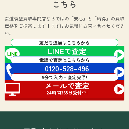
こちら
鉄道模型買取専門店ならではの
「安心」と「納得」の買取
価格をご提案します！
まずはお気軽にお問い合わせくださ
い。
友だち追加はこちらから
LINEで査定
24時間365日受付中!
電話で査定はこちらから
0120-528-496
電話受付 24時間対応
5分で入力・査定完了!
メールで査定
24時間365日受付中!