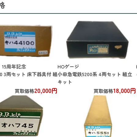
格
 15周年記念
HOゲージ
00 3両セット 床下器具付 組
小田急電鉄5200系 4両セット 組立
キット
20,000円
18,000円
買取価格
買取価格