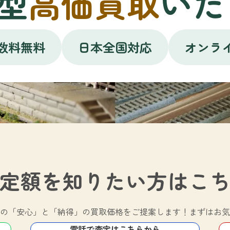
型
高価買取
いた
数料無料
日本全国対応
オンラ
定額を知りたい方は
こ
の
「安心」と「納得」の買取価格をご提案します！
まずはお気
電話で査定はこちらから