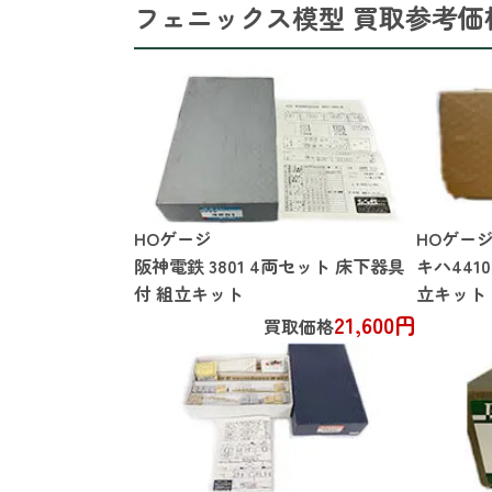
フェニックス模型 買取参考価
HOゲージ
HOゲージ
阪神電鉄 3801 4両セット 床下器具
キハ441
付 組立キット
立キット
21,600円
買取価格