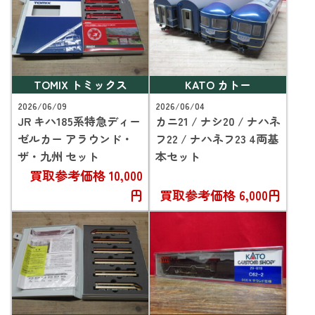
TOMIX トミックス
KATO カトー
2026/06/09
2026/06/04
JR キハ185系特急ディー
カニ21 / ナシ20 / ナハネ
ゼルカー アラウンド・
フ22 / ナハネフ23 4両基
ザ・九州 セット
本セット
買取参考価格
10,000
円
買取参考価格
6,000円