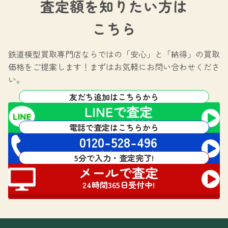
査定額を知りたい方は
こちら
鉄道模型買取専門店ならではの
「安心」と「納得」の買取
価格をご提案します！
まずはお気軽にお問い合わせくださ
い。
友だち追加はこちらから
LINEで査定
24時間365日受付中!
電話で査定はこちらから
0120-528-496
電話受付 24時間対応
5分で入力・査定完了!
メールで査定
24時間365日受付中!