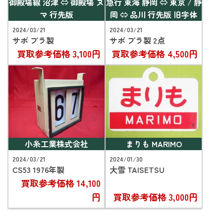
御殿場線 沼津 ⇔ 御殿場 ヌ
急行 東海 静岡 ⇔ 東京 / 静
マ 行先版
岡 ⇔ 品川 行先版 旧字体
2024/03/21
2024/03/21
サボ プラ製
サボ プラ製 2点
買取参考価格
3,100円
買取参考価格
4,500円
小糸工業株式会社
まりも MARIMO
2024/03/21
2024/01/30
CS53 1976年製
大雪 TAISETSU
買取参考価格
14,100
円
買取参考価格
3,000円