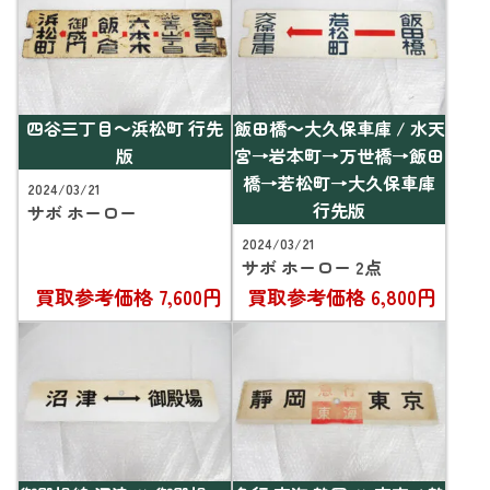
四谷三丁目～浜松町 行先
飯田橋～大久保車庫 / 水天
版
宮→岩本町→万世橋→飯田
橋→若松町→大久保車庫
2024/03/21
行先版
サボ ホーロー
2024/03/21
サボ ホーロー 2点
買取参考価格
7,600円
買取参考価格
6,800円