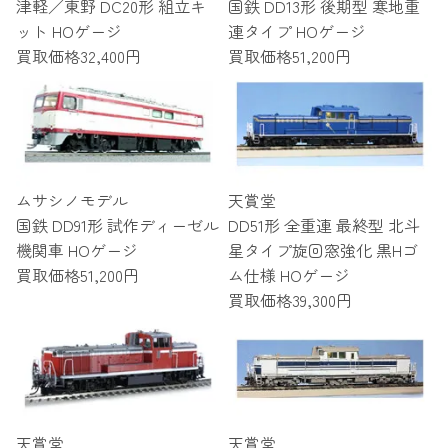
津軽／東野 DC20形 組立キ
国鉄 DD13形 後期型 寒地重
ット HOゲージ
連タイプ HOゲージ
買取価格
32,400円
買取価格
51,200円
ムサシノモデル
天賞堂
国鉄 DD91形 試作ディーゼル
DD51形 全重連 最終型 北斗
機関車 HOゲージ
星タイプ旋回窓強化 黒Hゴ
買取価格
51,200円
ム仕様 HOゲージ
買取価格
39,300円
天賞堂
天賞堂