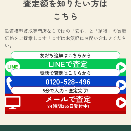
査定額を知りたい方は
こちら
鉄道模型買取専門店ならではの
「安心」と「納得」の買取
価格をご提案します！
まずはお気軽にお問い合わせくださ
い。
友だち追加はこちらから
LINEで査定
24時間365日受付中!
電話で査定はこちらから
0120-528-496
電話受付 24時間対応
5分で入力・査定完了!
メールで査定
24時間365日受付中!