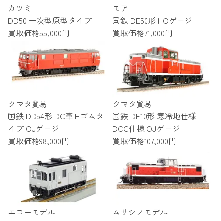
カツミ
モア
DD50 一次型原型タイプ
国鉄 DE50形 HOゲージ
買取価格
55,000円
買取価格
71,000円
クマタ貿易
クマタ貿易
国鉄 DD54形 DC車 Hゴムタ
国鉄 DE10形 寒冷地仕様
イプ OJゲージ
DCC仕様 OJゲージ
買取価格
98,000円
買取価格
107,000円
エコーモデル
ムサシノモデル