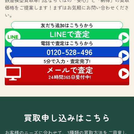
価格をご提案します！
まずはお気軽にお問い合わせくださ
い。
友だち追加はこちらから
LINEで査定
24時間365日受付中!
電話で査定はこちらから
0120-528-496
電話受付 24時間対応
5分で入力・査定完了!
メールで査定
24時間365日受付中!
買取申し込みはこちら
お客様のニーズに合わせて、3種類の買取方法をご用意し