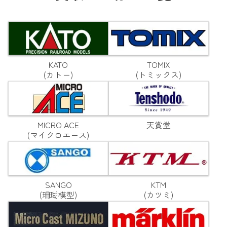
KATO
TOMIX
(カトー)
(トミックス)
MICRO ACE
天賞堂
(マイクロエース)
SANGO
KTM
(珊瑚模型)
(カツミ)